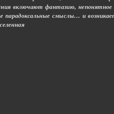
ения включают фантазию, непонятное
е парадоксальные смыслы… и возникае
селенная