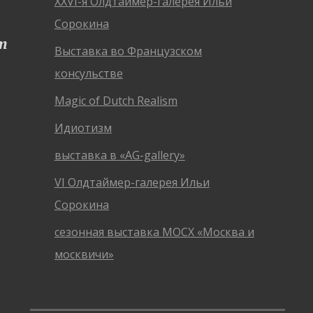
XXVI-я Олдтаймер-галерея Ильи
Сорокина
т
Выставка во Французском
консульстве
Magic of Dutch Realism
Идиотизм
выставка в «AG-gallery»
VI Олдтаймер-галерея Ильи
Сорокина
сезонная выставка МОСХ «Москва и
москвичи»