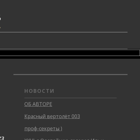
В
А
НОВОСТИ
ОБ АВТОРЕ
Красный вертолёт 003
проф-секреты )
ез