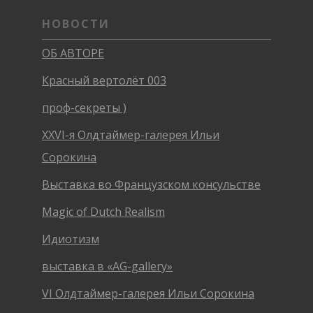
НОВОСТИ
ОБ АВТОРЕ
Красный вертолёт 003
проф-секреты )
XXVI-я Олдтаймер-галерея Ильи
Сорокина
Выставка во Французском консульстве
Magic of Dutch Realism
Идиотизм
выставка в «AG-gallery»
VI Олдтаймер-галерея Ильи Сорокина