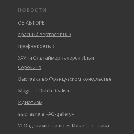
НОВОСТИ
ОБ АВТОРЕ
Красный вертолёт 003
проф-секреты )
XXVI-я Олдтаймер-галерея Ильи
Сорокина
Выставка во Французском консульстве
Magic of Dutch Realism
Идиотизм
выставка в «AG-gallery»
VI Олдтаймер-галерея Ильи Сорокина