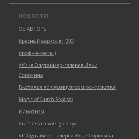
НОВОСТИ
ОБ АВТОРЕ
Красный вертолёт 003
проф-секреты )
XXVI-я Олдтаймер-галерея Ильи
Сорокина
Выставка во Французском консульстве
Magic of Dutch Realism
Идиотизм
выставка в «AG-gallery»
VI Олдтаймер-галерея Ильи Сорокина