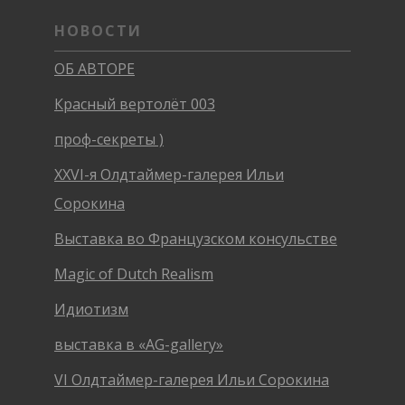
НОВОСТИ
ОБ АВТОРЕ
Красный вертолёт 003
проф-секреты )
XXVI-я Олдтаймер-галерея Ильи
Сорокина
Выставка во Французском консульстве
Magic of Dutch Realism
Идиотизм
выставка в «AG-gallery»
VI Олдтаймер-галерея Ильи Сорокина