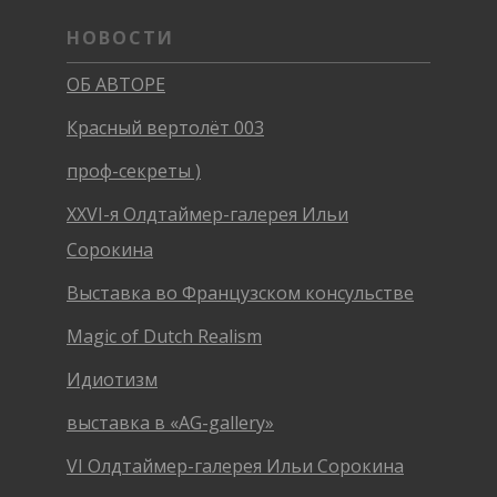
НОВОСТИ
ОБ АВТОРЕ
Красный вертолёт 003
проф-секреты )
XXVI-я Олдтаймер-галерея Ильи
Сорокина
Выставка во Французском консульстве
Magic of Dutch Realism
Идиотизм
выставка в «AG-gallery»
VI Олдтаймер-галерея Ильи Сорокина