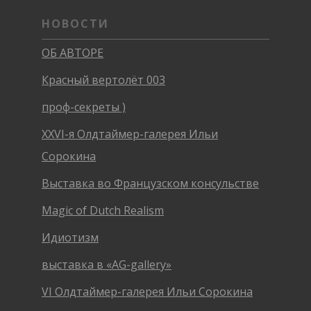
НОВОСТИ
ОБ АВТОРЕ
Красный вертолёт 003
проф-секреты )
XXVI-я Олдтаймер-галерея Ильи
Сорокина
Выставка во Французском консульстве
Magic of Dutch Realism
Идиотизм
выставка в «AG-gallery»
VI Олдтаймер-галерея Ильи Сорокина