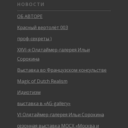
НОВОСТИ
ОБ АВТОРЕ
Красный вертолёт 003
проф-секреты )
XXVI-я Олдтаймер-галерея Ильи
Сорокина
Выставка во Французском консульстве
Magic of Dutch Realism
Идиотизм
выставка в «AG-gallery»
VI Олдтаймер-галерея Ильи Сорокина
сезонная выставка МОСХ «Москва и