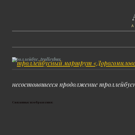
троллейбус, trolleybus
несостоявшееся продолжение троллейбус
Связанные изображения: