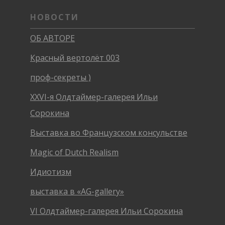
НОВОСТИ
ОБ АВТОРЕ
Красный вертолёт 003
проф-секреты )
XXVI-я Олдтаймер-галерея Ильи
Сорокина
Выставка во Французском консульстве
Magic of Dutch Realism
Идиотизм
выставка в «AG-gallery»
VI Олдтаймер-галерея Ильи Сорокина