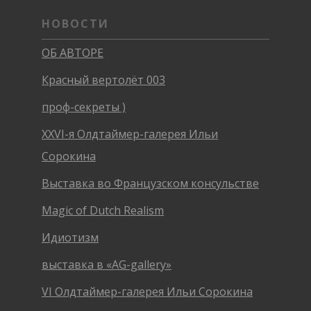
НОВОСТИ
ОБ АВТОРЕ
Красный вертолёт 003
проф-секреты )
XXVI-я Олдтаймер-галерея Ильи
Сорокина
Выставка во Французском консульстве
Magic of Dutch Realism
Идиотизм
выставка в «AG-gallery»
VI Олдтаймер-галерея Ильи Сорокина