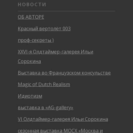
НОВОСТИ
ОБ АВТОРЕ
Красный вертолёт 003
проф-секреты )
XXVI-я Олдтаймер-галерея Ильи
Сорокина
Выставка во Французском консульстве
Magic of Dutch Realism
Идиотизм
выставка в «AG-gallery»
VI Олдтаймер-галерея Ильи Сорокина
сезонная выставка МОСХ «Москва и