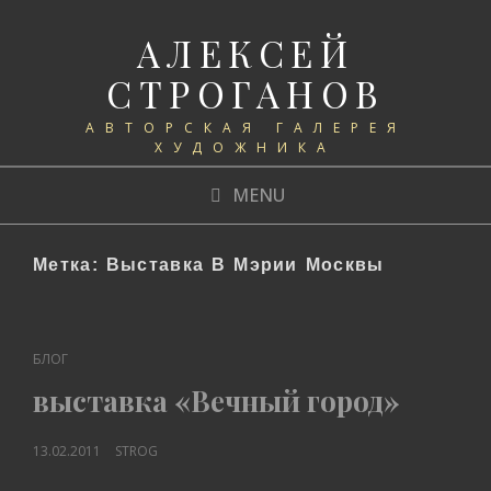
АЛЕКСЕЙ
СТРОГАНОВ
АВТОРСКАЯ ГАЛЕРЕЯ
ХУДОЖНИКА
MENU
Метка:
Выставка В Мэрии Москвы
CAT
БЛОГ
LINKS
выставка «Вечный город»
POSTED
13.02.2011
STROG
ON