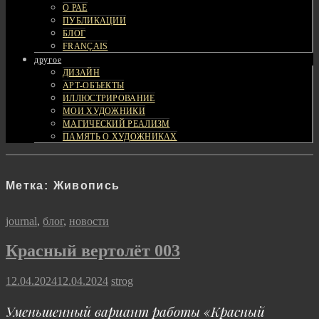
О РАЕ
ПУБЛИКАЦИИ
БЛОГ
FRANÇAIS
другое
ДИЗАЙН
АРТ-ОБЪЕКТЫ
ИЛЛЮСТРИРОВАНИЕ
МОИ ХУДОЖНИКИ
МАГИЧЕСКИЙ РЕАЛИЗМ
ПАМЯТЬ О ХУДОЖНИКАХ
Метка:
Живопись
Cat
journal
,
блог
,
новости
Links
Красный вертолёт 003
Posted
12.04.2024
12.04.2024
strog
on
Уменьшенный вариант работы «Красный