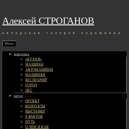
Skip
to
content
Алексей СТРОГАНОВ
авторская галерея художника
Menu
живопись
«КУХНЯ»
МАШИНЫ
АВТОМАШИНЫ
МАШИНКИ
БЕСТИАРИЙ
ГОРОД
ЛЕС
автор
ПРОЕКТ
КОНТАКТЫ
ВЫСТАВКИ
8 ФАКТОВ
ПУТЬ
О ЧЁМ И КАК