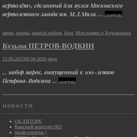
вертолёт», сделанный для музея Московского
вертолетного завода им. М.Л.Миля. …
Красный
смотреть
вертолё
003
Cat
artists
,
journal
,
magical realism
,
блог
,
Моя память о Художниках
Links
Кузьма ПЕТРОВ-ВОДКИН
Posted
23.06.2023
09.04.2026
strog
on
… набор марок, выпущенный к 100-летию
Петрова-Водкина …
Кузьма
смотреть
ПЕТРОВ-
ВОДКИН
новости
ОБ АВТОРЕ
Красный вертолёт 003
проф-секреты )