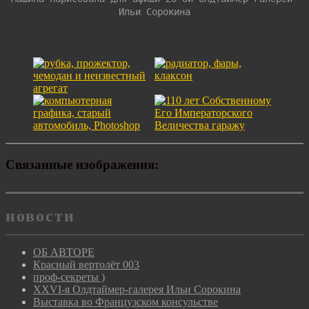
Ильи Сорокина
Связанные изображения:
новости
ОБ АВТОРЕ
Красный вертолёт 003
проф-секреты )
XXVI-я Олдтаймер-галерея Ильи Сорокина
Выставка во Французском консульстве