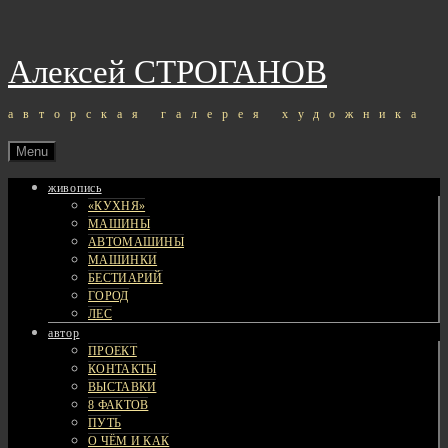
Skip
to
content
Алексей СТРОГАНОВ
авторская галерея художника
Menu
живопись
«КУХНЯ»
МАШИНЫ
АВТОМАШИНЫ
МАШИНКИ
БЕСТИАРИЙ
ГОРОД
ЛЕС
автор
ПРОЕКТ
КОНТАКТЫ
ВЫСТАВКИ
8 ФАКТОВ
ПУТЬ
О ЧЁМ И КАК