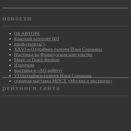
новости
ОБ АВТОРЕ
Красный вертолёт 003
проф-секреты )
XXVI-я Олдтаймер-галерея Ильи Сорокина
Выставка во Французском консульстве
Magic of Dutch Realism
Идиотизм
выставка в «AG-gallery»
VI Олдтаймер-галерея Ильи Сорокина
сезонная выставка МОСХ «Москва и москвичи»
рейтинги сайта