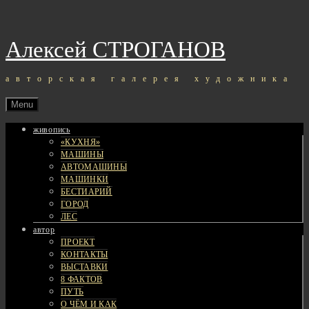
Skip
to
content
Алексей СТРОГАНОВ
авторская галерея художника
Menu
живопись
«КУХНЯ»
МАШИНЫ
АВТОМАШИНЫ
МАШИНКИ
БЕСТИАРИЙ
ГОРОД
ЛЕС
автор
ПРОЕКТ
КОНТАКТЫ
ВЫСТАВКИ
8 ФАКТОВ
ПУТЬ
О ЧЁМ И КАК