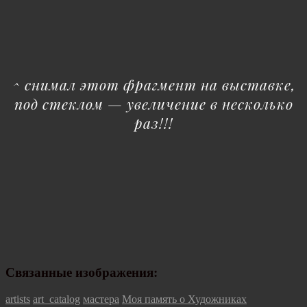
^ снимал этот фрагмент на выставке,
под стеклом — увеличение в несколько
раз!!!
Связанные изображения:
Categories
artists
art_catalog
мастера
Моя память о Художниках