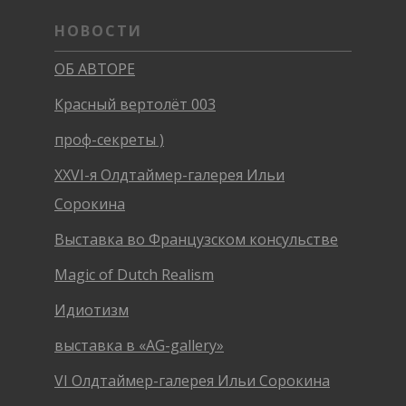
НОВОСТИ
ОБ АВТОРЕ
Красный вертолёт 003
проф-секреты )
XXVI-я Олдтаймер-галерея Ильи
Сорокина
Выставка во Французском консульстве
Magic of Dutch Realism
Идиотизм
выставка в «AG-gallery»
VI Олдтаймер-галерея Ильи Сорокина