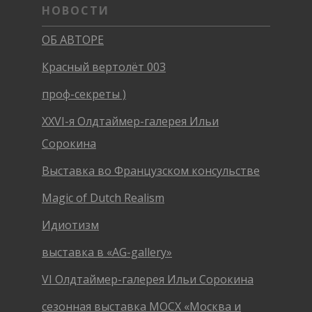
НОВОСТИ
ОБ АВТОРЕ
Красный вертолёт 003
проф-секреты )
XXVI-я Олдтаймер-галерея Ильи
Сорокина
Выставка во Французском консульстве
Magic of Dutch Realism
Идиотизм
выставка в «AG-gallery»
VI Олдтаймер-галерея Ильи Сорокина
сезонная выставка МОСХ «Москва и