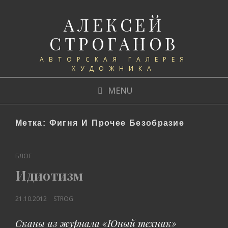
АЛЕКСЕЙ
СТРОГАНОВ
АВТОРСКАЯ ГАЛЕРЕЯ
ХУДОЖНИКА
MENU
Метка:
Фигня И Прочее Безобразие
CAT
БЛОГ
LINKS
Идиотизм
POSTED
21.10.2012
STROG
ON
Сканы из журнала «Юный техник»