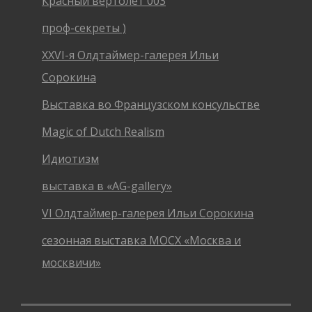
Красный вертолёт 003
проф-секреты )
XXVI-я Олдтаймер-галерея Ильи
Сорокина
Выставка во Французском консульстве
Magic of Dutch Realism
Идиотизм
выставка в «AG-gallery»
VI Олдтаймер-галерея Ильи Сорокина
сезонная выставка МОСХ «Москва и
москвичи»