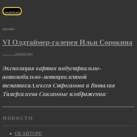
«Velocity:
смотреть
The
Art
Cat
выставки
of
Links
VI Олдтаймер-галерея Ильи Сорокина
Motion»
Posted
strog
14.09.2005
26.09.2025
on
Экспозиция картин индустриально-
автомобильно-мотоциклетной
тематикиАлексея Строганова и Виталия
Тимергалеева Связанные изображения:
новости
ОБ АВТОРЕ