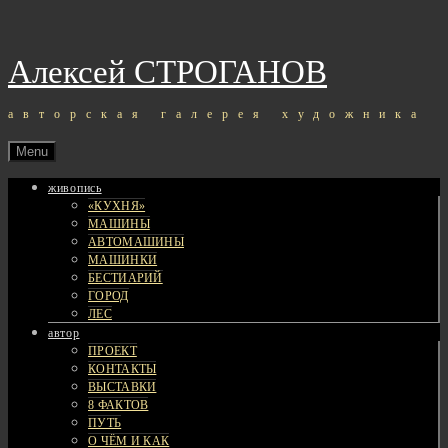
Skip
to
content
Алексей СТРОГАНОВ
авторская галерея художника
Menu
живопись
«КУХНЯ»
МАШИНЫ
АВТОМАШИНЫ
МАШИНКИ
БЕСТИАРИЙ
ГОРОД
ЛЕС
автор
ПРОЕКТ
КОНТАКТЫ
ВЫСТАВКИ
8 ФАКТОВ
ПУТЬ
О ЧЁМ И КАК