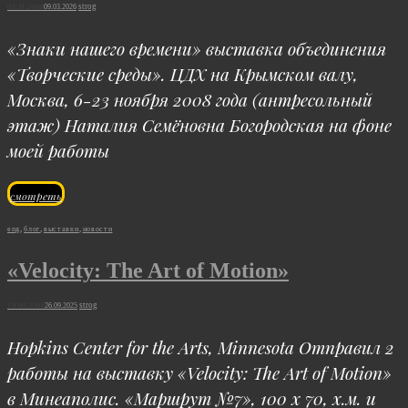
Posted
strog
05.11.2008
09.03.2026
Сороки
on
«Знаки нашего времени» выставка объединения
«Творческие среды». ЦДХ на Крымском валу,
Москва, 6-23 ноября 2008 года (антресольный
этаж) Наталия Семёновна Богородская на фоне
моей работы
Знаки
смотреть
нашего
Cat
eng
,
блог
,
выставки
,
новости
времени
Links
«Velocity: The Art of Motion»
Posted
strog
19.06.2008
26.09.2025
on
Hopkins Center for the Arts, Minnesota Отправил 2
работы на выставку «Velocity: The Art of Motion»
в Минеаполис. «Маршрут №7», 100 х 70, х.м. и