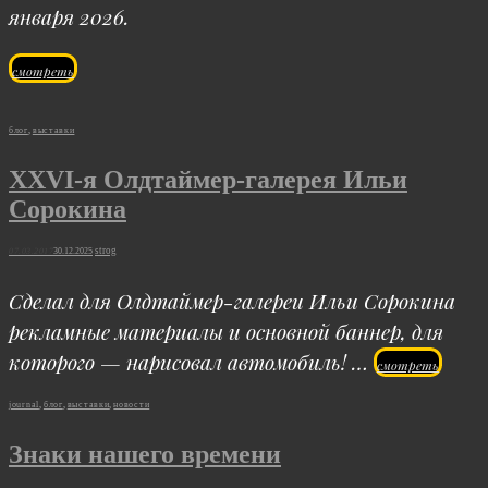
января 2026.
«Рождество
смотреть
на
Беговой
Cat
блог
,
выставки
2025»
Links
XXVI-я Олдтаймер-галерея Ильи
Сорокина
Posted
strog
07.03.2017
30.12.2025
on
Сделал для Олдтаймер-галереи Ильи Сорокина
рекламные материалы и основной баннер, для
которого — нарисовал автомобиль! …
XXVI-
смотреть
я
Cat
journal
,
блог
,
выставки
,
новости
Олдтай
Links
Знаки нашего времени
галерея
Ильи