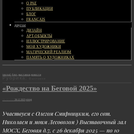
О РАЕ
ПУБЛИКАЦИИ
БЛОГ
FRANÇAIS
другое
ДИЗАЙН
АРТ-ОБЪЕКТЫ
ИЛЛЮСТРИРОВАНИЕ
МОИ ХУДОЖНИКИ
МАГИЧЕСКИЙ РЕАЛИЗМ
ПАМЯТЬ О ХУДОЖНИКАХ
Cat
journal
,
блог
,
выставки
,
новости
Рубрика:
Выставки
Links
«Рождество на Беговой 2025»
Posted
strog
26.12.2025
26.12.2025
on
Участвуем с Олегом Смирницким, его свт.
Николаем и моим Лесовозом ) Выставочный зал
МОСХ, Беговая д.7, с 26 декабря 2025 — по 10