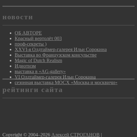
в
Кратово
новости
ОБ АВТОРЕ
Красный вертолёт 003
проф-секреты )
XXVI-я Олдтаймер-галерея Ильи Сорокина
Выставка во Французском консульстве
Magic of Dutch Realism
Идиотизм
выставка в «AG-gallery»
VI Олдтаймер-галерея Ильи Сорокина
сезонная выставка МОСХ «Москва и москвичи»
рейтинги сайта
Copyright © 2004–2026
Алексей СТРОГАНОВ
|