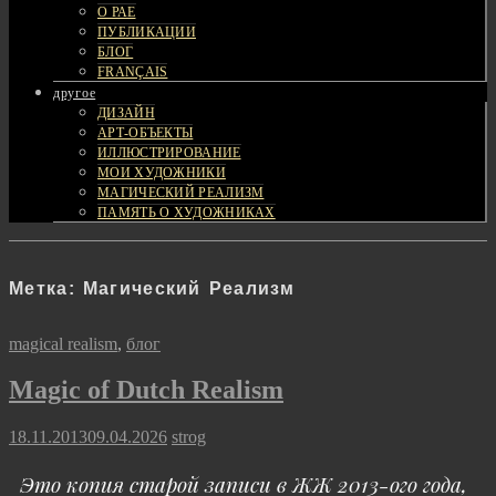
О РАЕ
ПУБЛИКАЦИИ
БЛОГ
FRANÇAIS
другое
ДИЗАЙН
АРТ-ОБЪЕКТЫ
ИЛЛЮСТРИРОВАНИЕ
МОИ ХУДОЖНИКИ
МАГИЧЕСКИЙ РЕАЛИЗМ
ПАМЯТЬ О ХУДОЖНИКАХ
Метка:
Магический Реализм
Cat
magical realism
,
блог
Links
Magic of Dutch Realism
Posted
18.11.2013
09.04.2026
strog
on
Это копия старой записи в ЖЖ 2013-ого года,