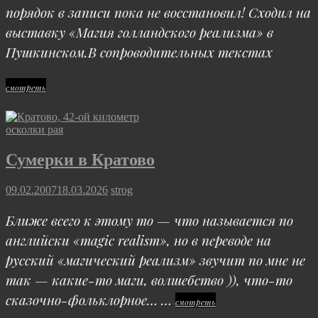
порядок в записи пока не восстановил! Сходил на
выставку «Магия голландского реализма» в
Пушкинском.В сопроводительных текстах
Magic
смотреть
of
Dutch
Cat
осколки рая
Links
Realism
Сумерки в Кратово
Posted
09.02.2007
18.03.2026
strog
on
Ближе всего к этому то — что называется по
английски «magic realism», но в переводе на
русский «магический реализм» звучит по мне не
так — какие-то маги, волшебство )), что-то
сказочно-фольклорное… …
Сумерки
смотреть