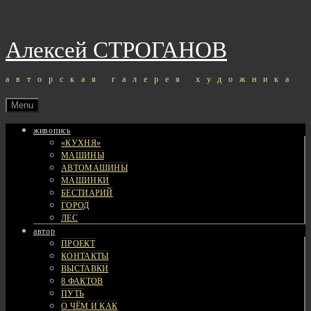
Skip
to
content
Алексей СТРОГАНОВ
авторская галерея художника
Menu
живопись
«КУХНЯ»
МАШИНЫ
АВТОМАШИНЫ
МАШИНКИ
БЕСТИАРИЙ
ГОРОД
ЛЕС
автор
ПРОЕКТ
КОНТАКТЫ
ВЫСТАВКИ
8 ФАКТОВ
ПУТЬ
О ЧЁМ И КАК